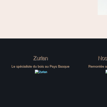
Menuiserie
Zurlan
Nos 
Le spécialiste du bois au Pays Basque
Remontée alé